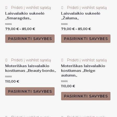
Pridėti į wishlist sąrašą
Pridėti į wishlist sąrašą
Laisvalaikio suknelė
Laisvalaikio suknelė
,,Smaragdas,,
,,Žaluma,,
Įvertinimas:
Įvertinimas:
79,00
€
–
85,00
€
79,00
€
–
85,00
€
0
0
iš
iš
5
5
PASIRINKTI SAVYBES
PASIRINKTI SAVYBES
Pridėti į wishlist sąrašą
Pridėti į wishlist sąrašą
Moteriškas laisvalaikio
Moteriškas laisvalaikio
kostiumas ,,Beauty bordo,,
kostiumas ,,Beige
autumn,,
Įvertinimas:
110,00
€
0
Įvertinimas:
110,00
€
iš
0
5
PASIRINKTI SAVYBES
iš
5
PASIRINKTI SAVYBES