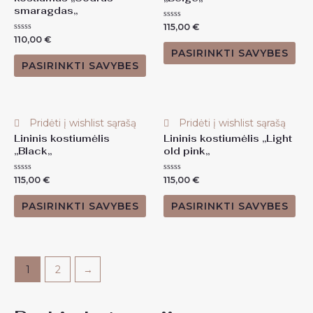
smaragdas,,
Įvertinimas:
115,00
€
0
Įvertinimas:
110,00
€
iš
0
5
PASIRINKTI SAVYBES
iš
5
PASIRINKTI SAVYBES
Pridėti į wishlist sąrašą
Pridėti į wishlist sąrašą
Lininis kostiumėlis
Lininis kostiumėlis ,,Light
,,Black,,
old pink,,
Įvertinimas:
Įvertinimas:
115,00
€
115,00
€
0
0
iš
iš
5
5
PASIRINKTI SAVYBES
PASIRINKTI SAVYBES
1
2
→