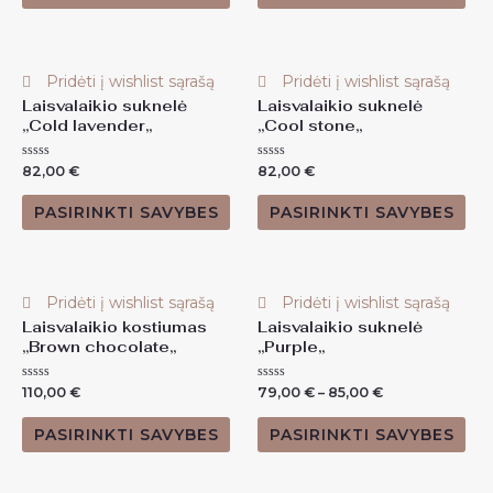
Pridėti į wishlist sąrašą
Pridėti į wishlist sąrašą
Laisvalaikio suknelė
Laisvalaikio suknelė
,,Cold lavender,,
,,Cool stone,,
Įvertinimas:
Įvertinimas:
82,00
€
82,00
€
0
0
iš
iš
5
5
PASIRINKTI SAVYBES
PASIRINKTI SAVYBES
Pridėti į wishlist sąrašą
Pridėti į wishlist sąrašą
Laisvalaikio kostiumas
Laisvalaikio suknelė
,,Brown chocolate,,
,,Purple,,
Įvertinimas:
Įvertinimas:
110,00
€
79,00
€
–
85,00
€
0
0
iš
iš
5
5
PASIRINKTI SAVYBES
PASIRINKTI SAVYBES