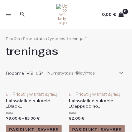
Pereiti
prie
Paieška
0,00
€
MAIN
turinio
MENU
Pradžia
/ Produktai su žymomis “treningas”
treningas
Rodoma 1–18 iš 34
Pridėti į wishlist sąrašą
Pridėti į wishlist sąrašą
Laisvalaikio suknelė
Laisvalaikio suknelė
,,Black,,
,,Cappuccino,,
Įvertinimas:
Įvertinimas:
79,00
€
–
85,00
€
82,00
€
0
0
iš
iš
5
5
PASIRINKTI SAVYBES
PASIRINKTI SAVYBES