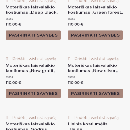
Pridėti į wishlist sąrašą
Pridėti į wishlist sąrašą
Moteriškas laisvalaikio
Moteriškas laisvalaikio
kostiumas ,,Deep Black,,
kostiumas ,,Green forest,,
Įvertinimas:
Įvertinimas:
110,00
€
110,00
€
0
0
iš
iš
5
5
PASIRINKTI SAVYBES
PASIRINKTI SAVYBES
Pridėti į wishlist sąrašą
Pridėti į wishlist sąrašą
Moteriškas laisvalaikio
Moteriškas laisvalaikio
kostiumas ,,New grafit,,
kostiumas ,,New silver,,
Įvertinimas:
Įvertinimas:
110,00
€
110,00
€
0
0
iš
iš
5
5
PASIRINKTI SAVYBES
PASIRINKTI SAVYBES
Pridėti į wishlist sąrašą
Pridėti į wishlist sąrašą
Moteriškas laisvalaikio
Lininis kostiumėlis
kostiumas ,,Sodrus
,,Beige,,