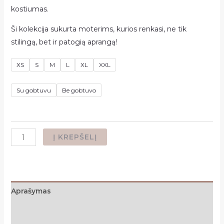
kostiumas.
Ši kolekcija sukurta moterims, kurios renkasi, ne tik
stilingą, bet ir patogią aprangą!
XS
S
M
L
XL
XXL
Su gobtuvu
Be gobtuvo
produkto
Į KREPŠELĮ
kiekis:
Laisvalaikio
kostiumas
,,Brown
Aprašymas
chocolate,,
Papildoma informacija