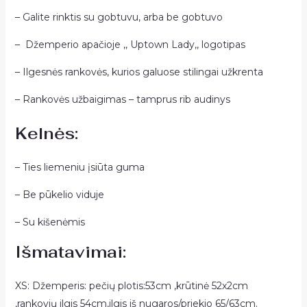
– Galite rinktis su gobtuvu, arba be gobtuvo
– Džemperio apačioje ,, Uptown Lady,, logotipas
– Ilgesnės rankovės, kurios galuose stilingai užkrenta
– Rankovės užbaigimas – tamprus rib audinys
Kelnės:
– Ties liemeniu įsiūta guma
– Be pūkelio viduje
– Su kišenėmis
Išmatavimai:
XS: Džemperis: pečių plotis:53cm ,krūtinė 52x2cm
,rankovių ilgis 54cm,ilgis iš nugaros/priekio 65/63cm.