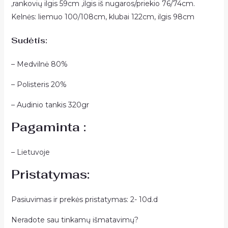
,rankovių ilgis 59cm ,ilgis iš nugaros/priekio 76/74cm.
Kelnės: liemuo 100/108cm, klubai 122cm, ilgis 98cm
Sudėtis:
– Medvilnė 80%
– Polisteris 20%
– Audinio tankis 320gr
Pagaminta :
– Lietuvoje
Pristatymas:
Pasiuvimas ir prekės pristatymas: 2- 10d.d
Neradote sau tinkamų išmatavimų?