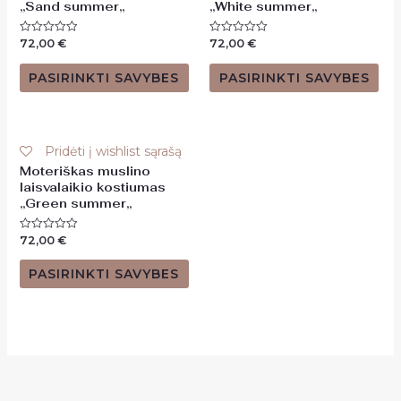
,,Sand summer,,
,,White summer,,
72,00
€
72,00
€
Įvertinimas:
Įvertinimas:
0
0
iš
iš
5
5
PASIRINKTI SAVYBES
PASIRINKTI SAVYBES
Pridėti į wishlist sąrašą
Moteriškas muslino
laisvalaikio kostiumas
,,Green summer,,
72,00
€
Įvertinimas:
0
iš
5
PASIRINKTI SAVYBES