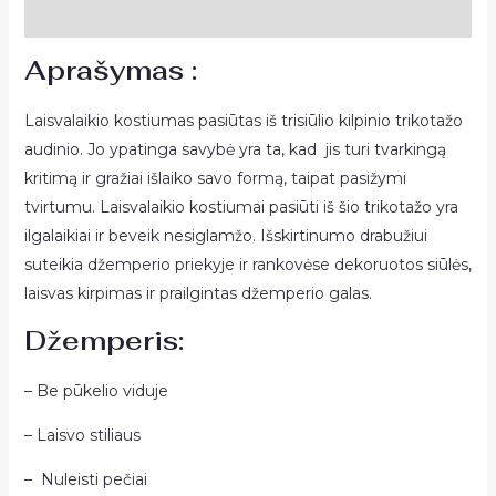
Atsiliepimai (0)
Aprašymas :
Laisvalaikio kostiumas pasiūtas iš trisiūlio kilpinio trikotažo
audinio. Jo ypatinga savybė yra ta, kad jis turi tvarkingą
kritimą ir gražiai išlaiko savo formą, taipat pasižymi
tvirtumu. Laisvalaikio kostiumai pasiūti iš šio trikotažo yra
ilgalaikiai ir beveik nesiglamžo. Išskirtinumo drabužiui
suteikia džemperio priekyje ir rankovėse dekoruotos siūlės,
laisvas kirpimas ir prailgintas džemperio galas.
Džemperis:
– Be pūkelio viduje
– Laisvo stiliaus
– Nuleisti pečiai