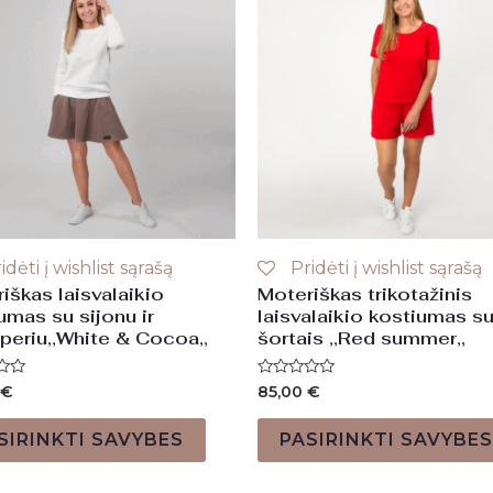
idėti į wishlist sąrašą
Pridėti į wishlist sąrašą
iškas laisvalaikio
Moteriškas trikotažinis
umas su sijonu ir
laisvalaikio kostiumas s
eriu,,White & Cocoa,,
šortais ,,Red summer,,
imas:
Įvertinimas:
€
85,00
€
0
iš
5
SIRINKTI SAVYBES
PASIRINKTI SAVYBES