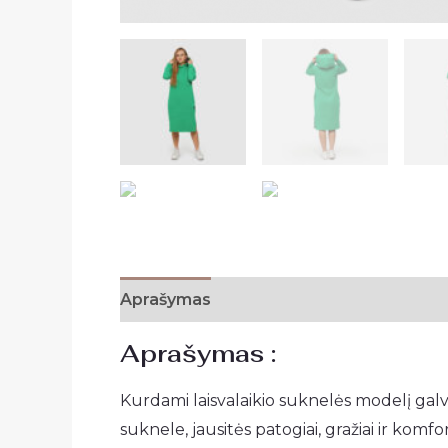
Aprašymas
Papildoma informacija
A
Aprašymas :
Kurdami laisvalaikio suknelės modelį galvo
suknele, jausitės patogiai, gražiai ir kom