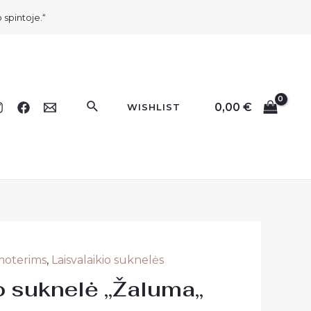
 spintoje.“
Paieška
0,00
€
WISHLIST
 moterims
,
Laisvalaikio suknelės
o suknelė ,,Žaluma,,