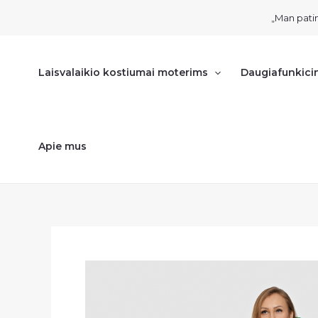
Pereiti
„Man patin
prie
turinio
Laisvalaikio kostiumai moterims
Daugiafunkici
Apie mus