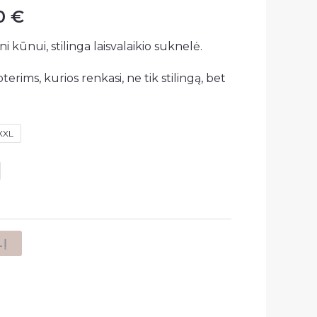
00
€
ni kūnui, stilinga laisvalaikio suknelė.
erims, kurios renkasi, ne tik stilingą, bet
XXL
LĮ