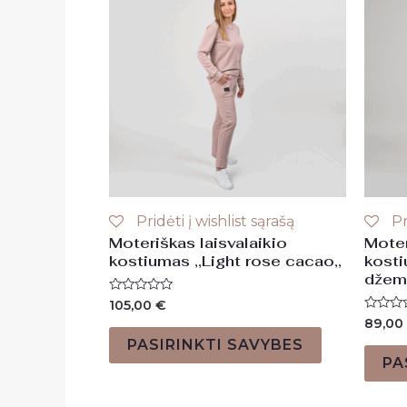
Pridėti į wishlist sąrašą
Pr
Moteriškas laisvalaikio
Moter
kostiumas ,,Light rose cacao,,
kosti
džemp
Įvertinimas:
105,00
€
0
Įvertin
89,00
iš
0
5
PASIRINKTI SAVYBES
iš
5
PA