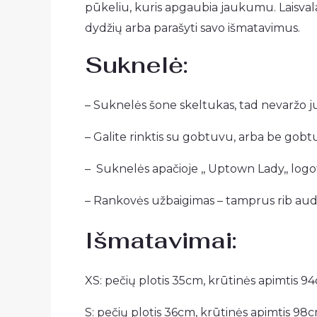
pūkeliu, kuris apgaubia jaukumu. Laisvala
dydžių arba parašyti savo išmatavimus.
Suknelė:
– Suknelės šone skeltukas, tad nevaržo jude
– Galite rinktis su gobtuvu, arba be gobt
– Suknelės apačioje ,, Uptown Lady,, logo
– Rankovės užbaigimas – tamprus rib aud
Išmatavimai:
XS: pečių plotis 35cm, krūtinės apimtis 94
S: pečių plotis 36cm, krūtinės apimtis 98c