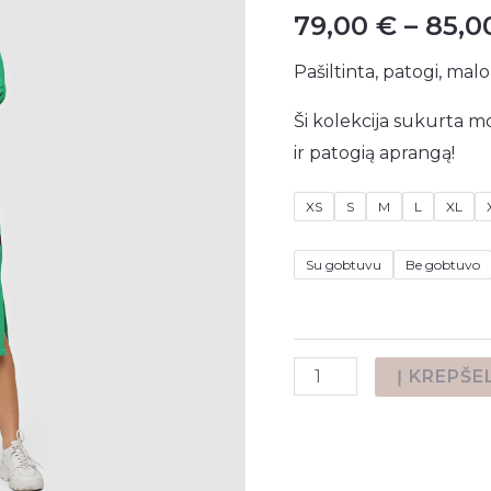
79,00
€
–
85,
Pašiltinta, patogi, malo
Ši kolekcija sukurta mot
ir patogią aprangą!
XS
S
M
L
XL
Su gobtuvu
Be gobtuvo
produkto
Į KREPŠE
kiekis:
Laisvalaikio
suknelė