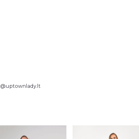
o@uptownlady.lt