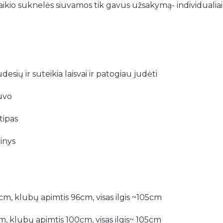
ikio suknelės siuvamos tik gavus užsakymą- individualiai 
sių ir suteikia laisvai ir patogiau judėti
uvo
tipas
inys
cm, klubų apimtis 96cm, visas ilgis ~105cm
m, klubų apimtis 100cm, visas ilgis~ 105cm