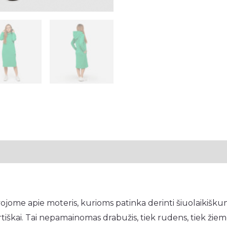
,,Žaluma,,
tsiliepimai (0)
jome apie moteris, kurioms patinka derinti šiuolaikiškumą,
fortiškai. Tai nepamainomas drabužis, tiek rudens, tiek žie