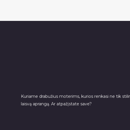
Kuriame drabužius moterims, kurios renkasi ne tik stilin
laisvą aprangą. Ar atpažįstate save?