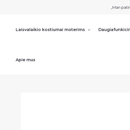
Pereiti
„Man patin
prie
turinio
Laisvalaikio kostiumai moterims
Daugiafunkici
Apie mus