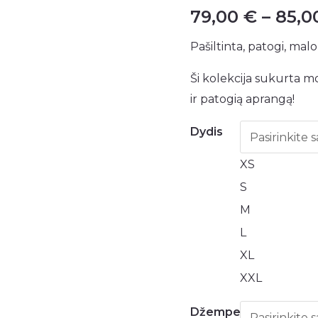
79,00
€
–
85,
Pašiltinta, patogi, malo
Ši kolekcija sukurta mot
ir patogią aprangą!
Dydis
XS
S
M
L
XL
XXL
Džemperis