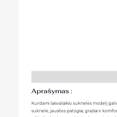
Aprašymas
Papildoma informacija
A
Aprašymas :
Kurdami laisvalaikio suknelės modelį galvo
suknele, jausitės patogiai, gražiai ir kom