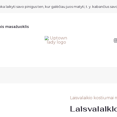
ka laikyti savo pinigus ten, kur galėčiau juos matyti, t. y. kabančius savo
nis masažuoklis
Laisvalaikio kostiumai
Laisvalaikio