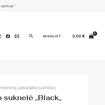
 spintoje.“
Paieška
0,00
€
WISHLIST
 moterims
,
Laisvalaikio suknelės
 suknelė ,,Black,,