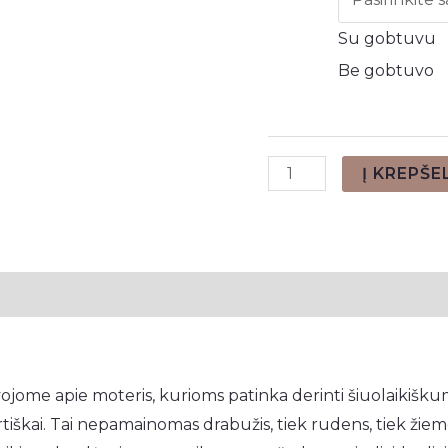
Su gobtuvu
Be gobtuvo
produkto
Į KREPŠE
kiekis:
Laisvalaikio
suknelė
,,Black,,
tsiliepimai (0)
jome apie moteris, kurioms patinka derinti šiuolaikiškumą,
fortiškai. Tai nepamainomas drabužis, tiek rudens, tiek žie