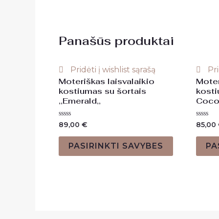
Panašūs produktai
Pridėti į wishlist sąrašą
Pri
Moteriškas laisvalaikio
Moter
kostiumas su šortais
kosti
,,Emerald,,
Coco
Įvertinimas:
Įvertini
89,00
€
85,00
0
0
iš
iš
5
5
PASIRINKTI SAVYBES
PA