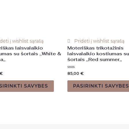
dėti į wishlist sąrašą
Pridėti į wishlist sąrašą
iškas laisvalaikio
Moteriškas trikotažinis
umas su šortais ,,White &
laisvalaikio kostiumas s
a,,
šortais ,,Red summer,,
mas:
Įvertinimas:
€
85,00
€
0
iš
5
SIRINKTI SAVYBES
PASIRINKTI SAVYBES