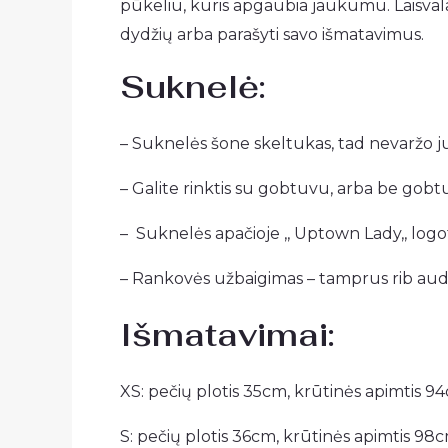
pūkeliu, kuris apgaubia jaukumu. Laisvala
dydžių arba parašyti savo išmatavimus.
Suknelė:
– Suknelės šone skeltukas, tad nevaržo jude
– Galite rinktis su gobtuvu, arba be gobt
– Suknelės apačioje ,, Uptown Lady,, logo
– Rankovės užbaigimas – tamprus rib aud
Išmatavimai:
XS: pečių plotis 35cm, krūtinės apimtis 94
S: pečių plotis 36cm, krūtinės apimtis 98c