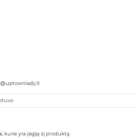
o@uptownlady.lt
btuvo
i, kurie yra įsigiję šį produktą.