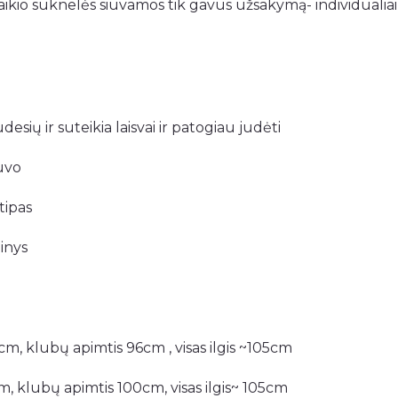
ikio suknelės siuvamos tik gavus užsakymą- individualiai 
sių ir suteikia laisvai ir patogiau judėti
uvo
tipas
inys
cm, klubų apimtis 96cm , visas ilgis ~105cm
m, klubų apimtis 100cm, visas ilgis~ 105cm