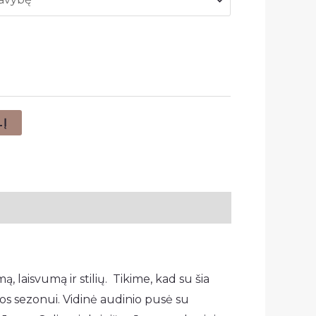
LĮ
 laisvumą ir stilių. Tikime, kad su šia
mos sezonui. Vidinė audinio pusė su