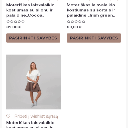
Moteriškas laisvalaikio
Moteriškas laisvalaikio
kostiumas su sijonu ir
kostiumas su šortais ir
palaidine,,Cocoa,,
palaidine ,,Irish green,,
89,00
€
89,00
€
Įvertinimas:
Įvertinimas:
0
0
iš
iš
5
5
PASIRINKTI SAVYBES
PASIRINKTI SAVYBES
Pridėti į wishlist sąrašą
Moteriškas laisvalaikio
kostiumas su sijonu ir