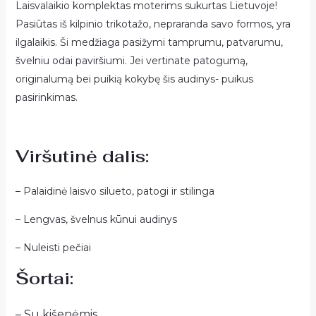
Laisvalaikio komplektas moterims sukurtas Lietuvoje!
Pasiūtas iš kilpinio trikotažo, nepraranda savo formos, yra
ilgalaikis. Ši medžiaga pasižymi tamprumu, patvarumu,
švelniu odai paviršiumi. Jei vertinate patogumą,
originalumą bei puikią kokybę šis audinys- puikus
pasirinkimas.
Viršutinė dalis:
– Palaidinė laisvo silueto, patogi ir stilinga
– Lengvas, švelnus kūnui audinys
– Nuleisti pečiai
Šortai:
– Su kišenėmis