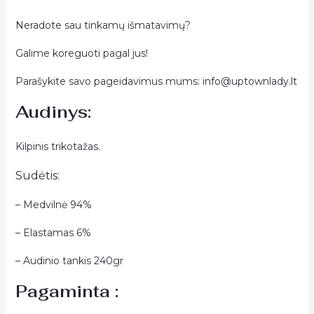
Neradote sau tinkamų išmatavimų?
Galime koreguoti pagal jus!
Parašykite savo pageidavimus mums:
info@uptownlady.lt
Audinys:
Kilpinis trikotažas.
Sudėtis:
– Medvilnė 94%
– Elastamas 6%
– Audinio tankis 240gr
Pagaminta :