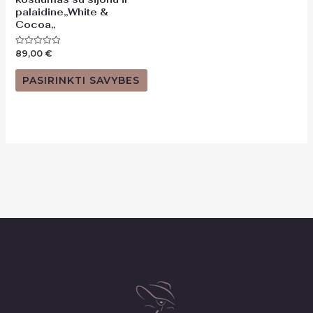
palaidine,,White &
Cocoa,,
89,00
€
Įvertinimas:
0
iš
5
PASIRINKTI SAVYBES