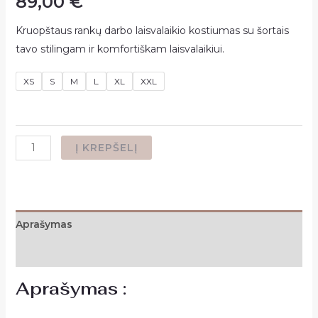
89,00
€
Kruopštaus rankų darbo laisvalaikio kostiumas su šortais
tavo stilingam ir komfortiškam laisvalaikiui.
XS
S
M
L
XL
XXL
produkto
Į KREPŠELĮ
kiekis:
Moteriškas
laisvalaikio
kostiumas
Aprašymas
su
Atsiliepimai (0)
šortais
,,White
Aprašymas :
and
lila,,