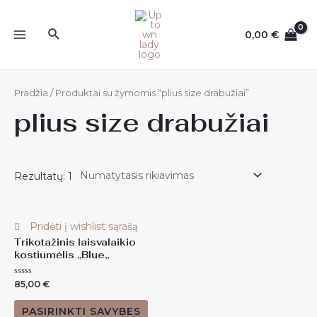
Pereiti
prie
Paieška
0,00
€
MAIN
turinio
MENU
Pradžia
/ Produktai su žymomis “plius size drabužiai”
plius size drabužiai
Rezultatų: 1
Pridėti į wishlist sąrašą
Trikotažinis laisvalaikio
kostiumėlis ,,Blue,,
Įvertinimas:
85,00
€
0
iš
5
PASIRINKTI SAVYBES