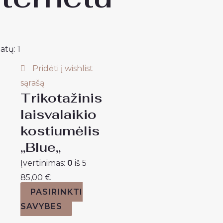
atų: 1
Pridėti į wishlist
sąrašą
Trikotažinis
laisvalaikio
kostiumėlis
,,Blue,,
Įvertinimas:
0
iš 5
85,00
€
PASIRINKTI
SAVYBES