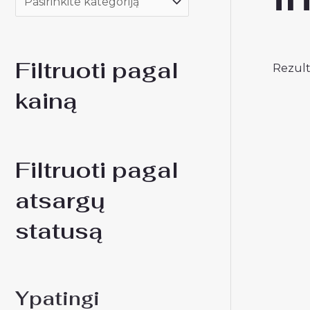
Filtruoti pagal
Rezult
kainą
Filtruoti pagal
atsargų
statusą
Ypatingi