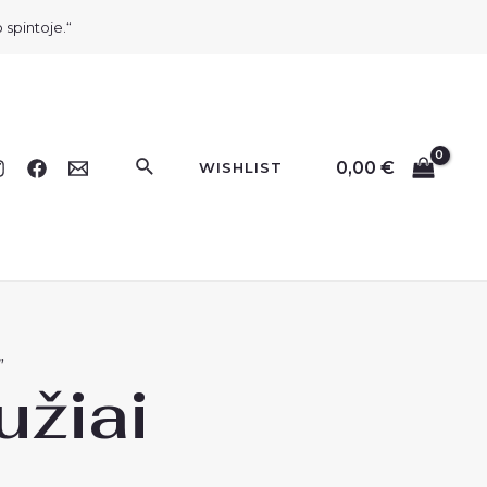
 spintoje.“
Paieška
0,00
€
WISHLIST
”
užiai