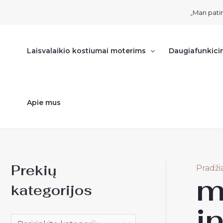
Pereiti
„Man patin
prie
turinio
Laisvalaikio kostiumai moterims
Daugiafunkici
Apie mus
Prekių
Pradži
m
kategorijos
i