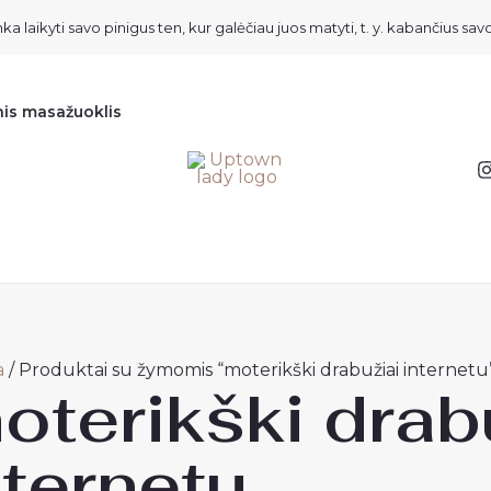
ka laikyti savo pinigus ten, kur galėčiau juos matyti, t. y. kabančius savo
nis masažuoklis
a
/ Produktai su žymomis “moterikški drabužiai internetu
oterikški drab
nternetu