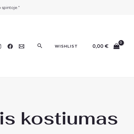
 spintoje.“
Paieška
0,00
€
WISHLIST
nis kostiumas