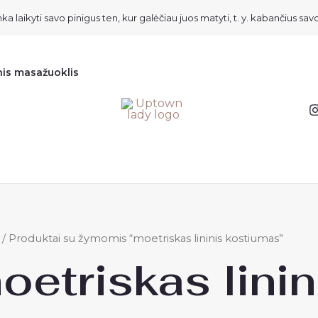
ka laikyti savo pinigus ten, kur galėčiau juos matyti, t. y. kabančius savo
nis masažuoklis
/ Produktai su žymomis “moetriskas lininis kostiumas”
oetriskas lini