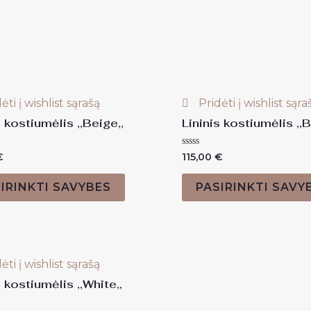
ėti į wishlist sąrašą
Pridėti į wishlist sąra
s kostiumėlis ,,Beige,,
Lininis kostiumėlis ,,B
as:
Įvertinimas:
€
115,00
€
0
iš
5
IRINKTI SAVYBES
PASIRINKTI SAVY
ėti į wishlist sąrašą
s kostiumėlis ,,White,,