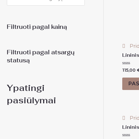
Filtruoti pagal kainą
Prid
Filtruoti pagal atsargų
Linini
statusą
Įvertinim
115,00
0
iš
5
PAS
Ypatingi
pasiūlymai
Prid
Linini