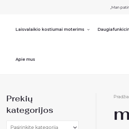
Pereiti
„Man patin
prie
turinio
Laisvalaikio kostiumai moterims
Daugiafunkici
Apie mus
Prekių
Pradžia
m
kategorijos