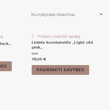
šą
Pridėti į wishlist sąrašą
Lininis kostiumėlis ,,Light old
lack,,
pink,,
Įvertinimas:
115,00
€
0
iš
BES
5
PASIRINKTI SAVYBES