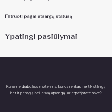
Filtruoti pagal atsargų statusą
Ypatingi pasiūlymai
Kuriame drabužius moterims, kurios renkasi ne tik stilingą,
bet ir patogią bei laisvą aprangą. Ar atpažįstate save?