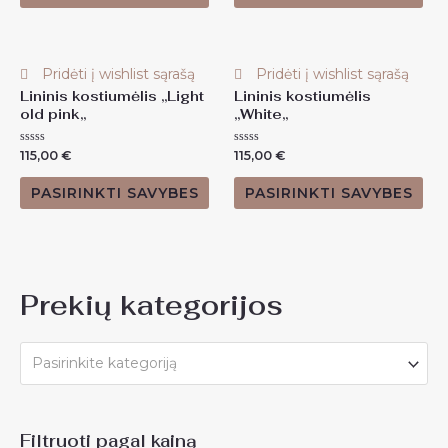
Pridėti į wishlist sąrašą
Pridėti į wishlist sąrašą
Lininis kostiumėlis ,,Light
Lininis kostiumėlis
old pink,,
,,White,,
Įvertinimas:
Įvertinimas:
115,00
€
115,00
€
0
0
iš
iš
5
5
PASIRINKTI SAVYBES
PASIRINKTI SAVYBES
Prekių kategorijos
Pasirinkite kategoriją
Filtruoti pagal kainą