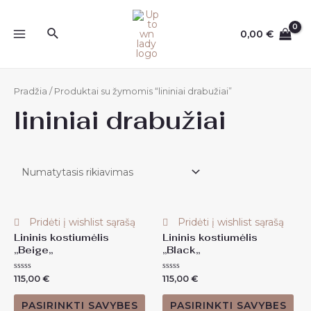
Pereiti
prie
Paieška
0,00
€
MAIN
turinio
MENU
Pradžia
/ Produktai su žymomis “lininiai drabužiai”
lininiai drabužiai
Pridėti į wishlist sąrašą
Pridėti į wishlist sąrašą
Lininis kostiumėlis
Lininis kostiumėlis
,,Beige,,
,,Black,,
Įvertinimas:
Įvertinimas:
115,00
€
115,00
€
0
0
iš
iš
5
5
PASIRINKTI SAVYBES
PASIRINKTI SAVYBES