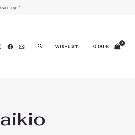
 spintoje.“
Paieška
0,00
€
WISHLIST
laikio