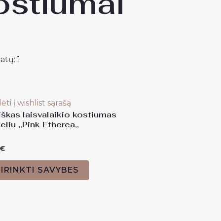
ostiumai
atų: 1
ėti į wishlist sąrašą
škas laisvalaikio kostiumas
eliu ,,Pink Etherea,,
as:
€
IRINKTI SAVYBES