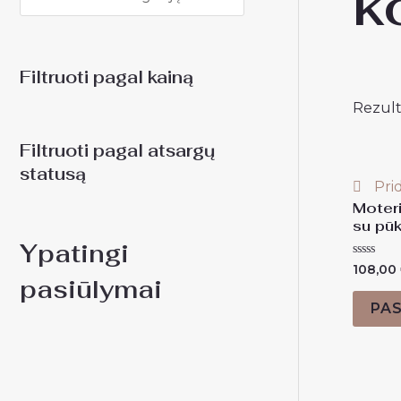
k
Filtruoti pagal kainą
Rezult
Filtruoti pagal atsargų
statusą
Prid
Moteri
su pūk
Ypatingi
Įvertinim
108,00
0
pasiūlymai
iš
5
PAS