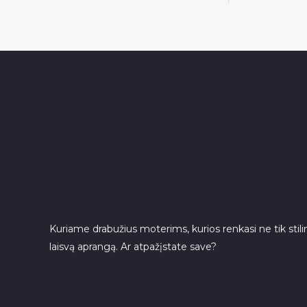
Kuriame drabužius moterims, kurios renkasi ne tik stilin
laisvą aprangą. Ar atpažįstate save?