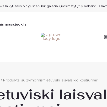
ka laikyti savo pinigus ten, kur galėčiau juos matyti, t. y. kabančius savo
nis masažuoklis
/ Produktai su žymomis “lietuviski laisvalaikio kostiumai”
ietuviski laisva