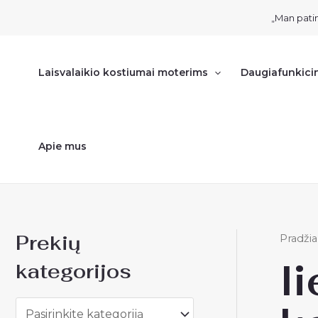
Pereiti
„Man patin
prie
turinio
Laisvalaikio kostiumai moterims
Daugiafunkici
Apie mus
Prekių
Pradžia
l
kategorijos